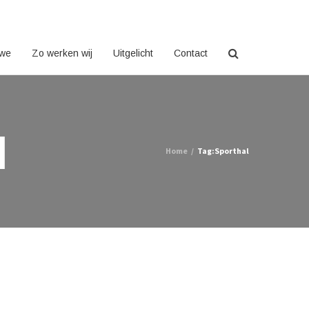
 we
Zo werken wij
Uitgelicht
Contact
l
Home
/
Tag:
Sporthal