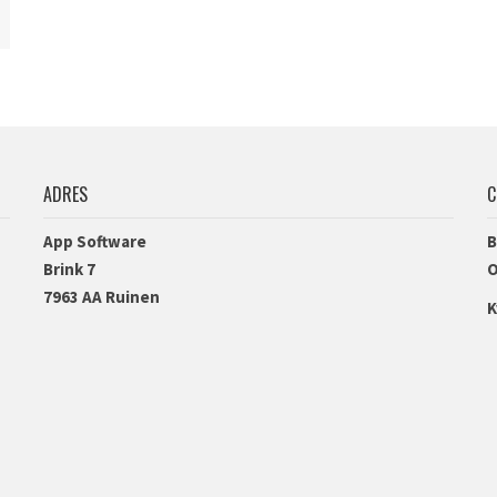
ADRES
C
App Software
B
Brink 7
O
7963 AA Ruinen
K