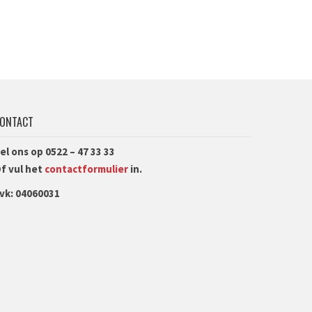
ONTACT
el ons op
0522 – 47 33 33
f vul het
contactformulier
in.
vk: 04060031