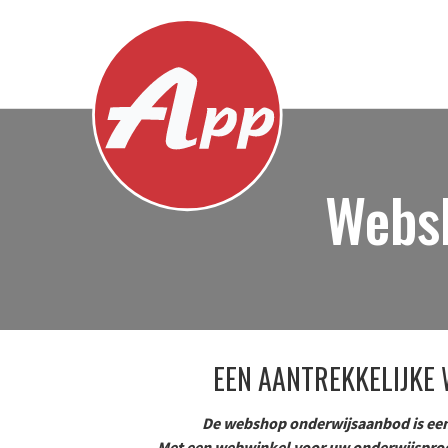
Webs
EEN AANTREKKELIJKE
De webshop onderwijsaanbod is een
Met een webwinkel voor uw onderwijsprodu