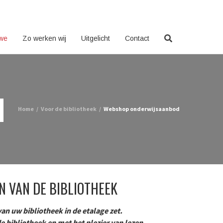
 we
Zo werken wij
Uitgelicht
Contact
d
Home
/
Voor de bibliotheek
/
Webshop onderwijsaanbod
 VAN DE BIBLIOTHEEK
an uw bibliotheek in de etalage zet.
bibliotheek en met het plezier van lezen.