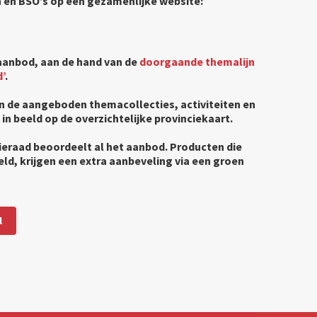
n en BSO’s op een gezamenlijke website:
 aanbod, aan de hand van de
doorgaande themalijn
’
.
n de aangeboden themacollecties, activiteiten en
 in beeld op de overzichtelijke provinciekaart.
ieraad beoordeelt al het aanbod. Producten die
d, krijgen een extra aanbeveling via een groen
l