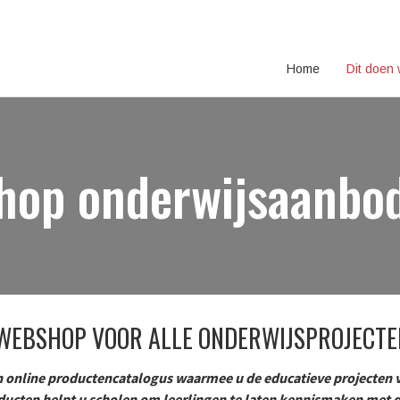
Home
Dit doen
hop onderwijsaanbo
 WEBSHOP VOOR ALLE ONDERWIJSPROJECTEN
 online productencatalogus waarmee u de educatieve projecten
v
cten helpt u scholen om leerlingen te laten kennismaken met de 