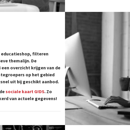
educatieshop, filteren
eve themalijn. De
een overzicht krijgen van de
stegroepers op het gebied
nel uit bij geschikt aanbod.
 de
sociale kaart G!DS
. Zo
ekerd van actuele gegevens!