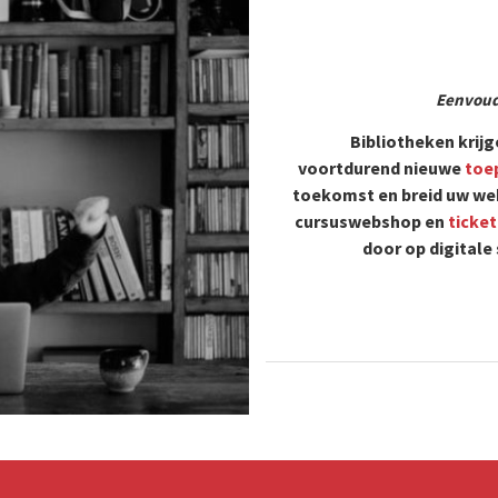
Eenvoud
Bibliotheken krij
voortdurend nieuwe
toe
toekomst en breid uw web
cursuswebshop en
ticke
door op digitale