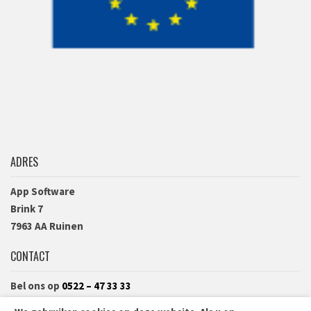
ADRES
App Software
Brink 7
7963 AA Ruinen
CONTACT
Bel ons op
0522 – 47 33 33
Of vul het
contactformulier
in.