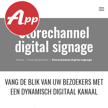
Tog
nav
Storechannel
digital signage
Home
/
Voor uw bedrijf
/
Storechannel digital signage
VANG DE BLIK VAN UW BEZOEKERS MET
EEN DYNAMISCH DIGITAAL KANAAL