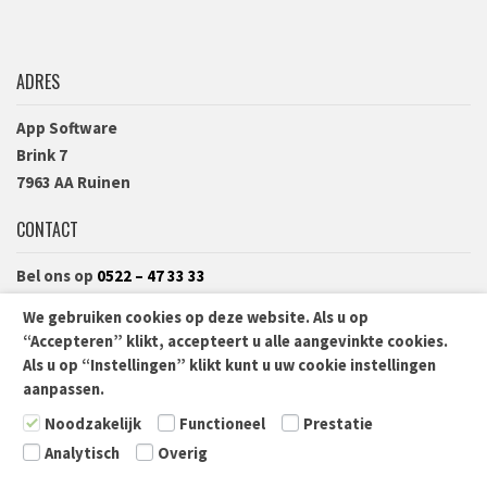
ADRES
App Software
Brink 7
7963 AA Ruinen
CONTACT
Bel ons op
0522 – 47 33 33
Of vul het
contactformulier
in.
We gebruiken cookies op deze website. Als u op
Kvk: 04060031
“Accepteren” klikt, accepteert u alle aangevinkte cookies.
Als u op “Instellingen” klikt kunt u uw cookie instellingen
aanpassen.
Noodzakelijk
Functioneel
Prestatie
© App B.V 2026
Contact
Privacyverklaring
Analytisch
Overig
Algemene leveringsvoorwaarden
Informatiebeveiliging