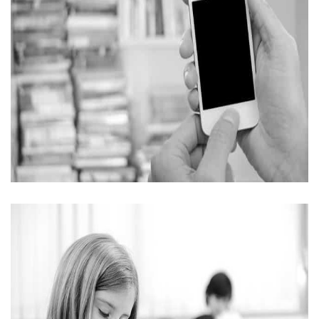
Schoolbiebscan
In opdracht van Uitgeverij Zwijsen bouwde App de...
Bekijk meer
Kohaschool